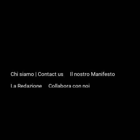
Chi siamo | Contact us
Il nostro Manifesto
La Redazione
Collabora con noi
Advertising/Pubblicità
Modifica il consenso
Cookie policy
Privacy policy
Feed RSS
Sitemap