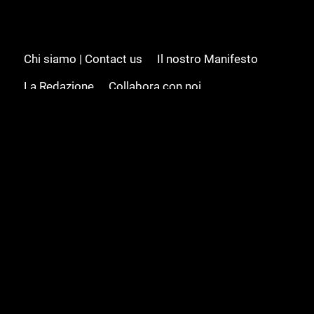
Chi siamo | Contact us
Il nostro Manifesto
La Redazione
Collabora con noi
Advertising/Pubblicità
Modifica il consenso
Cookie policy
Privacy policy
Feed RSS
Sitemap
© 2008 - 2026 Gamesource Italia