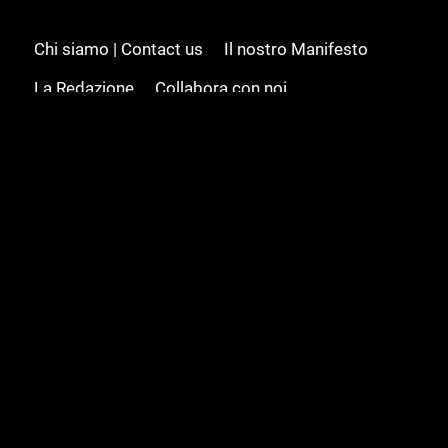
Chi siamo | Contact us
Il nostro Manifesto
La Redazione
Collabora con noi
Advertising/Pubblicità
Modifica il consenso
Cookie policy
Privacy policy
Feed RSS
Sitemap
© 2008 - 2026 Gamesource Italia