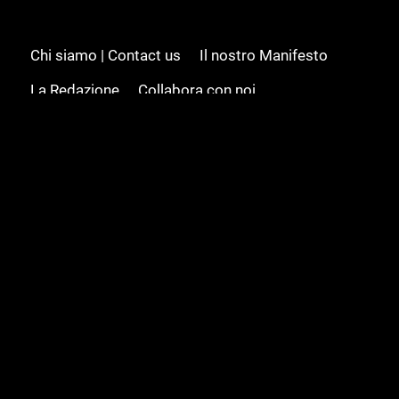
Chi siamo | Contact us
Il nostro Manifesto
La Redazione
Collabora con noi
Advertising/Pubblicità
Modifica il consenso
Cookie policy
Privacy policy
Feed RSS
Sitemap
© 2008 - 2026 Gamesource Italia