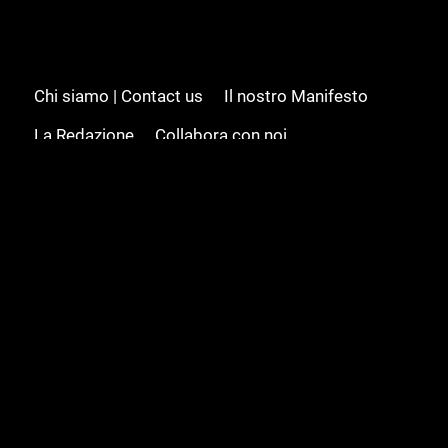
Chi siamo | Contact us
Il nostro Manifesto
La Redazione
Collabora con noi
Advertising/Pubblicità
Modifica il consenso
Cookie policy
Privacy policy
Feed RSS
Sitemap
© 2008 - 2026 Gamesource Italia