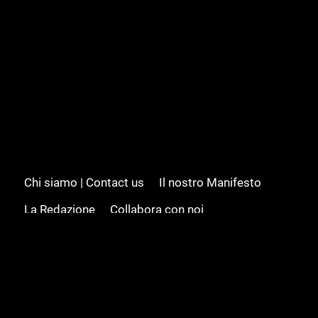
Chi siamo | Contact us
Il nostro Manifesto
La Redazione
Collabora con noi
Advertising/Pubblicità
Modifica il consenso
Cookie policy
Privacy policy
Feed RSS
Sitemap