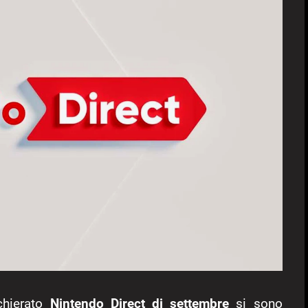
cchierato
Nintendo Direct di settembre
si sono