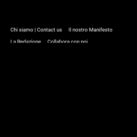
Chi siamo | Contact us
Il nostro Manifesto
La Redazione
Collabora con noi
Advertising/Pubblicità
Modifica il consenso
Cookie policy
Privacy policy
Feed RSS
Sitemap
© 2008 - 2026 Gamesource Italia