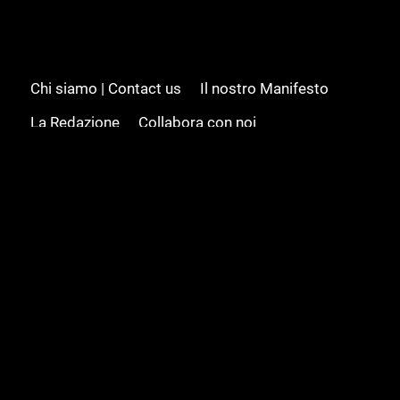
Chi siamo | Contact us
Il nostro Manifesto
La Redazione
Collabora con noi
Advertising/Pubblicità
Modifica il consenso
Cookie policy
Privacy policy
Feed RSS
Sitemap
© 2008 - 2026 Gamesource Italia