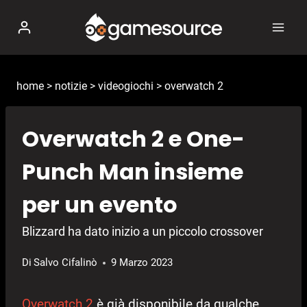
Salta
al
contenuto
home
>
notizie
>
videogiochi
>
overwatch 2
Overwatch 2 e One-
Punch Man insieme
per un evento
Blizzard ha dato inizio a un piccolo crossover
Di
Salvo Cifalinò
9 Marzo 2023
Overwatch 2
è già disponibile da qualche