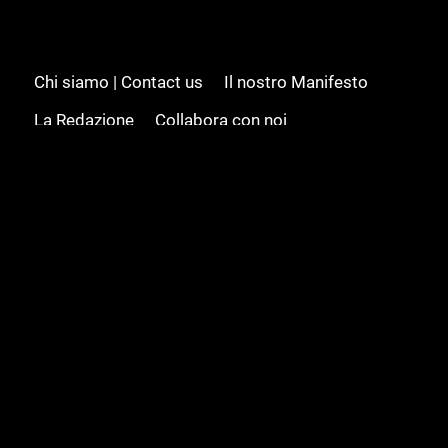
Chi siamo | Contact us
Il nostro Manifesto
La Redazione
Collabora con noi
Advertising/Pubblicità
Modifica il consenso
Cookie policy
Privacy policy
Feed RSS
Sitemap
© 2008 - 2026 Gamesource Italia