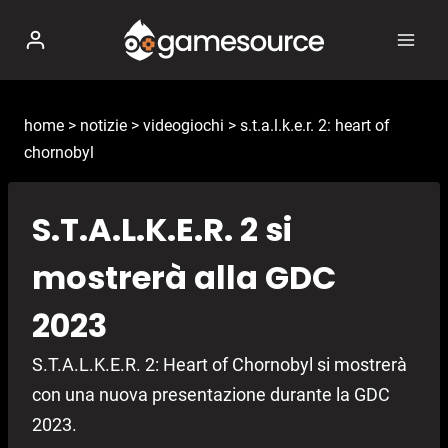
Salta
al
contenuto
home
>
notizie
>
videogiochi
>
s.t.a.l.k.e.r. 2: heart of
chornobyl
S.T.A.L.K.E.R. 2 si
mostrerà alla GDC
2023
S.T.A.L.K.E.R. 2: Heart of Chornobyl si mostrerà
con una nuova presentazione durante la GDC
2023.