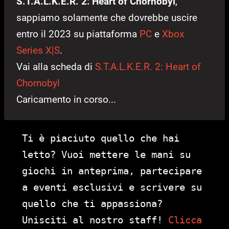
S.T.A.L.K.E.R. 2: Heart of Chornobyl
,
sappiamo solamente che dovrebbe uscire
entro il 2023 su piattaforma
PC
e
Xbox
Series X|S
.
Vai alla scheda di
S.T.A.L.K.E.R. 2: Heart of
Chornobyl
Caricamento in corso...
Ti è piaciuto quello che hai
letto? Vuoi mettere le mani su
giochi in anteprima, partecipare
a eventi esclusivi e scrivere su
quello che ti appassiona?
Unisciti al nostro staff!
Clicca