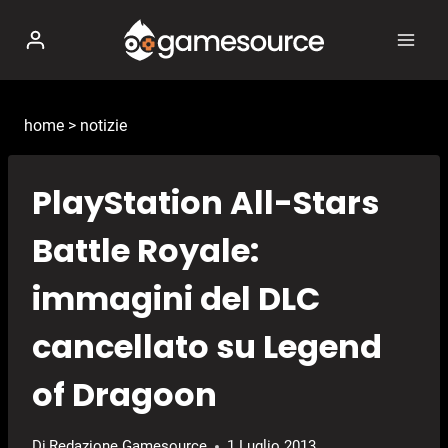
Salta
al
contenuto
home
>
notizie
PlayStation All-Stars
Battle Royale:
immagini del DLC
cancellato su Legend
of Dragoon
Di
Redazione Gamesource
1 Luglio 2013