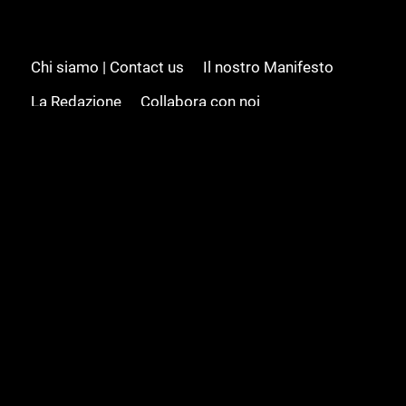
Chi siamo | Contact us
Il nostro Manifesto
La Redazione
Collabora con noi
Advertising/Pubblicità
Modifica il consenso
Cookie policy
Privacy policy
Feed RSS
Sitemap
© 2008 - 2026 Gamesource Italia