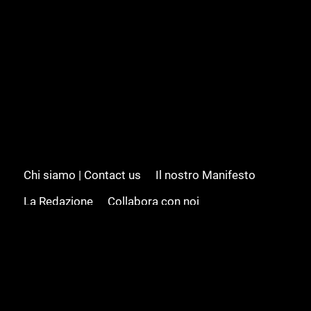
Chi siamo | Contact us
Il nostro Manifesto
La Redazione
Collabora con noi
Advertising/Pubblicità
Modifica il consenso
Cookie policy
Privacy policy
Feed RSS
Sitemap