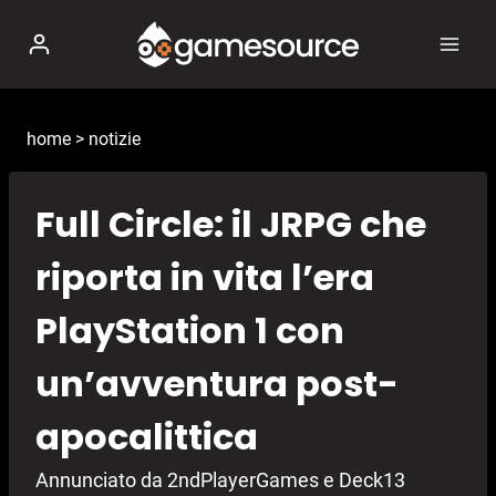
Salta
al
contenuto
home
>
notizie
Full Circle: il JRPG che
riporta in vita l’era
PlayStation 1 con
un’avventura post-
apocalittica
Annunciato da 2ndPlayerGames e Deck13