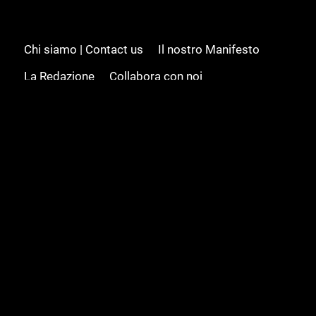
Chi siamo | Contact us
Il nostro Manifesto
La Redazione
Collabora con noi
Advertising/Pubblicità
Modifica il consenso
Cookie policy
Privacy policy
Feed RSS
Sitemap
© 2008 - 2026 Gamesource Italia