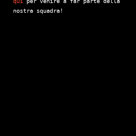
qui
per venire a far parte della
nostra squadra!