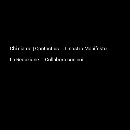
Chi siamo | Contact us
Il nostro Manifesto
La Redazione
Collabora con noi
Advertising/Pubblicità
Modifica il consenso
Cookie policy
Privacy policy
Feed RSS
Sitemap