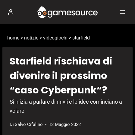
Salta
al
contenuto
home
>
notizie
>
videogiochi
>
starfield
Starfield rischiava di
divenire il prossimo
“caso Cyberpunk”?
Si inizia a parlare di rinvii e le idee cominciano a
volare
Di
Salvo Cifalinò
13 Maggio 2022