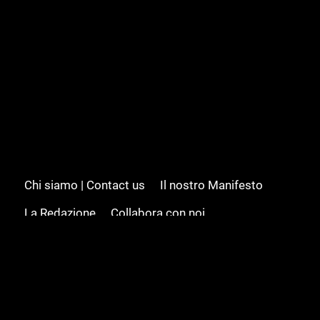
Chi siamo | Contact us
Il nostro Manifesto
La Redazione
Collabora con noi
Advertising/Pubblicità
Modifica il consenso
Cookie policy
Privacy policy
Feed RSS
Sitemap