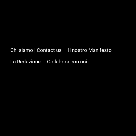
Chi siamo | Contact us
Il nostro Manifesto
La Redazione
Collabora con noi
Advertising/Pubblicità
Modifica il consenso
Cookie policy
Privacy policy
Feed RSS
Sitemap