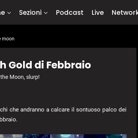
me
Sezioni
Podcast
Live
Networ
he moon
h Gold di Febbraio
the Moon, slurp!
ochi che andranno a calcare il sontuoso palco dei
bbraio.