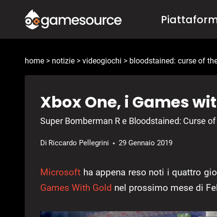
Salta
Piattafor
al
contenuto
home
>
notizie
>
videogiochi
>
bloodstained: curse of t
Xbox One, i Games wit
Super Bomberman R e Bloodstained: Curse of 
Di
Riccardo Pellegrini
29 Gennaio 2019
Microsoft
ha appena reso noti i quattro gi
Games With Gold
nel prossimo mese di Fe