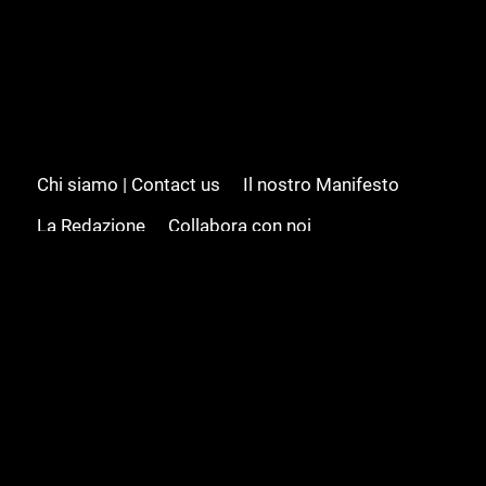
Chi siamo | Contact us
Il nostro Manifesto
La Redazione
Collabora con noi
Advertising/Pubblicità
Modifica il consenso
Cookie policy
Privacy policy
Feed RSS
Sitemap