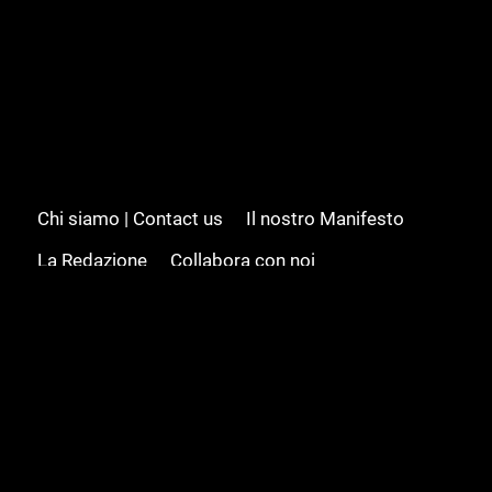
Chi siamo | Contact us
Il nostro Manifesto
La Redazione
Collabora con noi
Advertising/Pubblicità
Modifica il consenso
Cookie policy
Privacy policy
Feed RSS
Sitemap