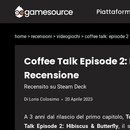
Salta
Piattafor
al
contenuto
home
>
recensioni
>
videogiochi
>
coffee talk: episode 2 
Coffee Talk Episode 2:
Recensione
Recensito su Steam Deck
Di
Loris Colosimo
20 Aprile 2023
A 3 anni dal rilascio del primo capitolo,
T
Talk Episode 2: Hibiscus & Butterfly
, il