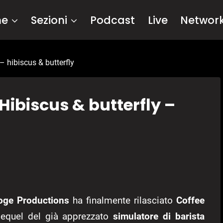
me
Sezioni
Podcast
Live
Networ
– hibiscus & butterfly
 Hibiscus & butterfly –
oge Productions
ha finalmente rilasciato
Coffee
 sequel del già apprezzato
simulatore di barista