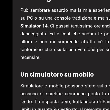
Può sembrare assurdo ma la mia esperienza
su PC o su una console tradizionale ma 
Simulator 14
. Ci passai tantissime ore anc
danneggiata. Ed è così che scoprii le pot
allora e non mi sorprende affatto né la 
tantomeno che esista una versione per s
recensire.
Un simulatore su mobile
Simulatore e mobile possono stare sulla 
nessuno si sarebbe nemmeno posto la do
lecito. La risposta però, trattandosi di F
limiti in quanto è destinato al mercato mo