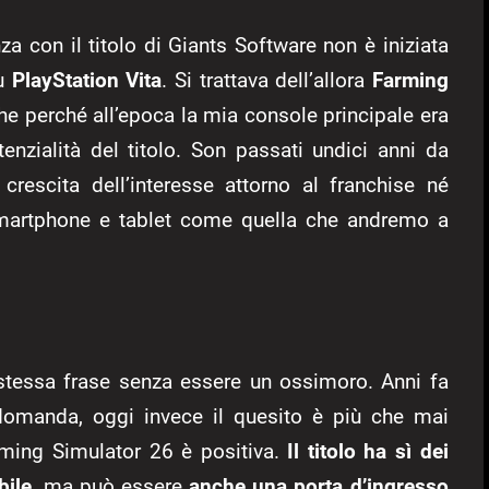
 con il titolo di Giants Software non è iniziata
su
PlayStation Vita
. Si trattava dell’allora
Farming
he perché all’epoca la mia console principale era
enzialità del titolo. Son passati undici anni da
crescita dell’interesse attorno al franchise né
martphone e tablet come quella che andremo a
stessa frase senza essere un ossimoro. Anni fa
manda, oggi invece il quesito è più che mai
arming Simulator 26 è positiva.
Il titolo ha sì dei
bile
, ma può essere
anche una porta d’ingresso