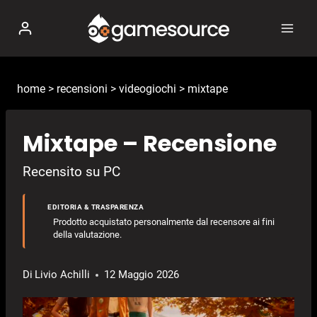
Salta
al
contenuto
home
>
recensioni
>
videogiochi
>
mixtape
Mixtape – Recensione
Recensito su PC
EDITORIA & TRASPARENZA
Prodotto acquistato personalmente dal recensore ai fini
della valutazione.
Di
Livio Achilli
12 Maggio 2026