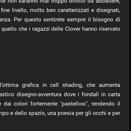
te non saranno mai troppo difficili da abbattere,
ine livello, molto ben caratterizzati e disegnati,
vanza. Per questo sentirete sempre il bisogno di
re quello che i ragazzi delle Clover hanno riservato
l’ottima grafica in cell shading, che aumenta
stico disegno-avventura dove i fondali in carta
 dai colori fortemente "pastellosi", rendendo il
empo e dello spazio, una poesia per gli occhi e per