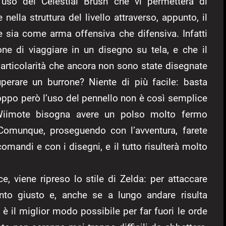
l’uso del Celestial Brush che vi permetterà di
nella struttura del livello attraverso, appunto, il
le sia come arma offensiva che difensiva. Infatti
one di viaggiare in un disegno su tela, e che il
 particolarità che ancora non sono state disegnate
uperare un burrone? Niente di più facile: basta
roppo però l’uso del pennello non è così semplice
Wiimote bisogna avere un polso molto fermo
 Comunque, proseguendo con l’avventura, farete
mandi e con i disegni, e il tutto risulterà molto
e, viene ripreso lo stile di Zelda: per attaccare
to giusto e, anche se a lungo andare risulta
o è il miglior modo possibile per far fuori le orde