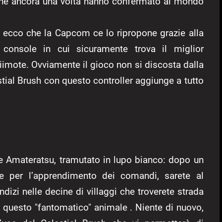
) che ancora una volta hanno confermato al mondo
 ecco che la Capcom ce lo ripropone grazie alla
 console in cui sicuramente trova il miglior
iimote. Ovviamente il gioco non si discosta dalla
stial Brush con questo controller aggiunge a tutto
le Amateratsu, tramutato in lupo bianco: dopo un
e per l’apprendimento dei comandi, sarete al
dizi nelle decine di villaggi che troverete strada
n questo "fantomatico" animale . Niente di nuovo,