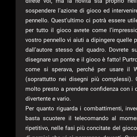
direte voi, ma la novità sta proprio nel
sospendere l’azione di gioco ed intervenire 
pennello. Quest’ultimo ci potrà essere uti
per tutto il gioco avrete come l’impressi
vostro pennello vi aiuti a dipingere quelle
dall’autore stesso del quadro. Dovrete s
disegnare un ponte e il gioco è fatto! Purt
come si sperava, perché per usare il 
(soprattutto nei disegni più complessi).
molto presto a prendere confidenza con i co
divertente e vario.
Per quanto riguarda i combattimenti, invec
basta scuotere il telecomando al momen
ripetitivo, nelle fasi più concitate del gioc