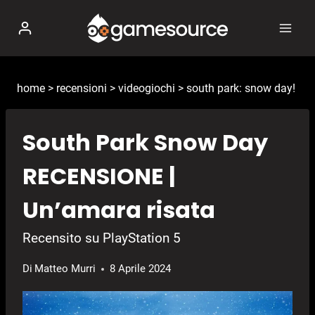
Salta
al
contenuto
home
>
recensioni
>
videogiochi
>
south park: snow day!
South Park Snow Day
RECENSIONE |
Un’amara risata
Recensito su PlayStation 5
Di
Matteo Murri
8 Aprile 2024