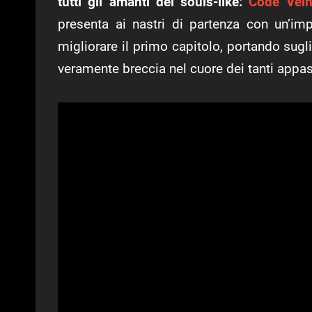
tutti gli amanti dei souls-like:
Code Vei
presenta ai nastri di partenza con un’i
migliorare il primo capitolo, portando sugl
veramente breccia nel cuore dei tanti appas