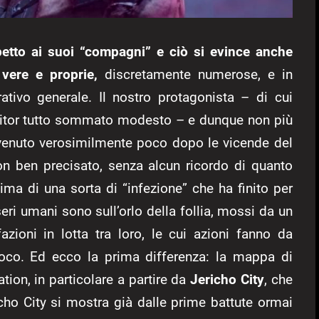
petto ai suoi “compagni” e ciò si evince anche
 vere e proprie,
discretamente numerose, e in
rativo generale. Il nostro protagonista – di cui
editor tutto sommato modesto – e dunque non più
vvenuto verosimilmente poco dopo le vicende del
non ben precisato, senza alcun ricordo di quanto
ima di una sorta di “infezione” che ha finito per
eri umani sono sull’orlo della follia, mossi da un
fazioni in lotta tra loro, le cui azioni fanno da
ioco. Ed ecco la prima differenza: la mappa di
ion, in particolare a partire da
Jericho City
, che
icho City si mostra già dalle prime battute ormai