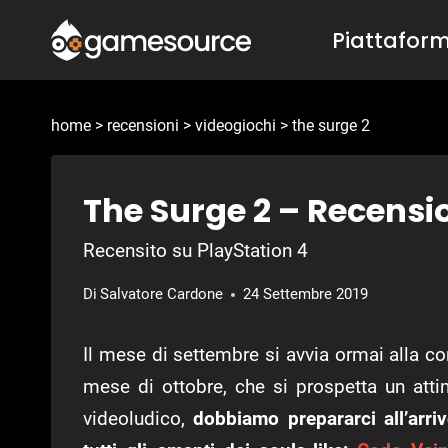
Salta
Piattafor
al
contenuto
home
>
recensioni
>
videogiochi
>
the surge 2
The Surge 2 – Recensi
Recensito su PlayStation 4
Di
Salvatore Cardone
24 Settembre 2019
Il mese di settembre si avvia ormai alla co
mese di ottobre, che si prospetta un attim
videoludico,
dobbiamo prepararci all’arriv