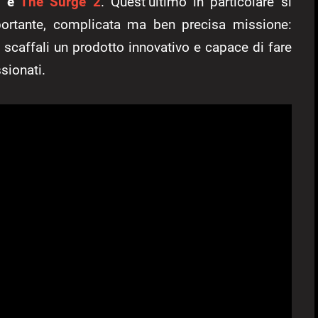
n
e
The Surge 2
. Quest’ultimo in particolare si
mportante, complicata ma ben precisa missione:
i scaffali un prodotto innovativo e capace di fare
sionati.