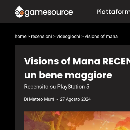
Salta
Piattafor
al
contenuto
home
>
recensioni
>
videogiochi
>
visions of mana
Visions of Mana RECENS
un bene maggiore
Recensito su PlayStation 5
Di
Matteo Murri
27 Agosto 2024