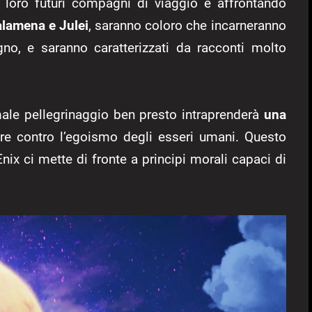
 loro futuri compagni di viaggio e affrontando
alamena e Julei
, saranno coloro che incarneranno
no, e saranno caratterizzati da racconti molto
ale pellegrinaggio ben presto intraprenderà
una
tare contro l’egoismo degli esseri umani. Questo
nix ci mette di fronte a principi morali capaci di