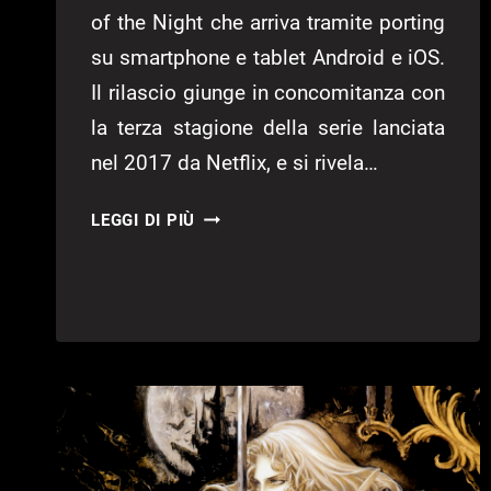
of the Night che arriva tramite porting
su smartphone e tablet Android e iOS.
Il rilascio giunge in concomitanza con
la terza stagione della serie lanciata
nel 2017 da Netflix, e si rivela…
CASTLEVANIA:
LEGGI DI PIÙ
SYMPHONY
OF
THE
NIGHT
DISPONIBILE
SU
SMARTPHONE