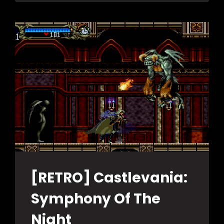
OF
THE
NIGHT
&
RONDO
OF
BLOOD
[RETRO] Castlevania:
Symphony Of The
Night