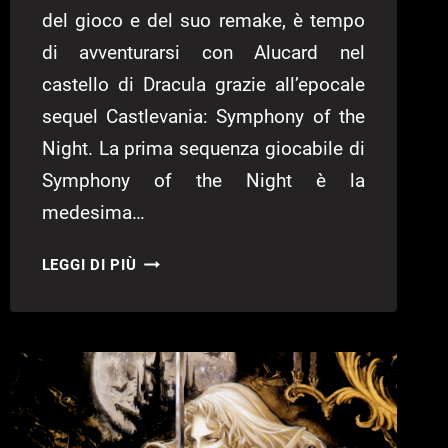
del gioco e del suo remake, è tempo
di avventurarsi con Alucard nel
castello di Dracula grazie all’epocale
sequel Castlevania: Symphony of the
Night. La prima sequenza giocabile di
Symphony of the Night è la
medesima…
BACK
LEGGI DI PIÙ
IN
TIME
–
CASTLEVANIA:
SYMPHONY
OF
THE