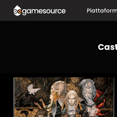
Salta
Piattafor
al
contenuto
Cast