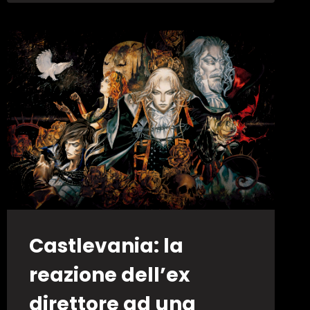
OF
THE
NIGHT
E
RONDO
OF
BLOOD
ADATTI
PER
LA
CONVERSIONE
SU
PLAYSTATION
4
Castlevania: la
reazione dell’ex
direttore ad una