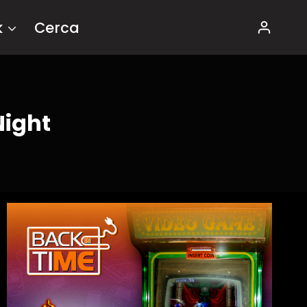
k
Cerca
Night