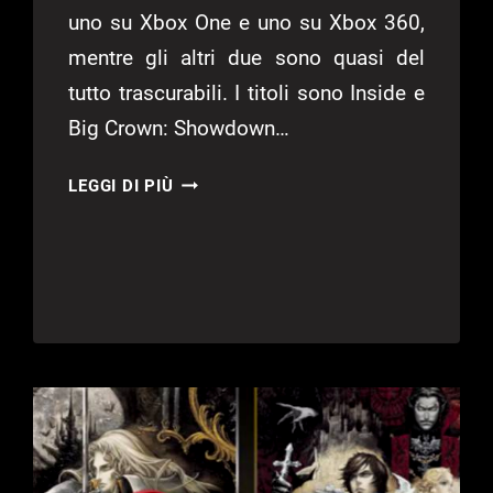
uno su Xbox One e uno su Xbox 360,
mentre gli altri due sono quasi del
tutto trascurabili. I titoli sono Inside e
Big Crown: Showdown…
WHO
LEGGI DI PIÙ
NEEDS
GOLD
WHEN
YOU
HAVE
LIVE
GOLD
–
GAMES
WITH
GOLD