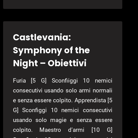
LA
REAZIONE
DELL’EX
DIRETTORE
AD
Castlevania:
UNA
SPEEDRUN
Symphony of the
Night – Obiettivi
Furia [5 G] Sconfiiggi 10 nemici
consecutivi usando solo armi normali
e senza essere colpito. Apprendista [5
G] Sconfiggi 10 nemici consecutivi
usando solo magie e senza essere
colpito. Maestro d’armi [10 G]