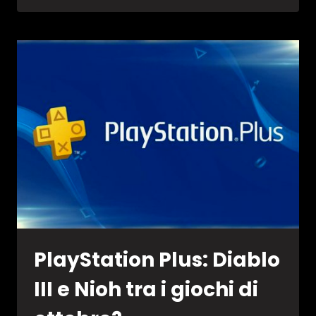
LAVORO
SUL
CROSS-
PLAY
PER
DIABLO
3
PlayStation Plus: Diablo
III e Nioh tra i giochi di