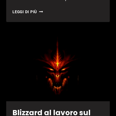
DIABLO
LEGGI DI PIÙ
III
ETERNAL
COLLECTION:
ANNUNCIATO
IL
BUNDLE
NINTENDO
SWITCH
Blizzard al lavoro sul