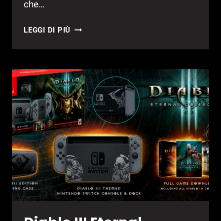
che…
DIABLO
LEGGI DI PIÙ
III:
IN
ARRIVO
GLI
AMIIBO
PER
LA
VERSIONE
SWITCH?