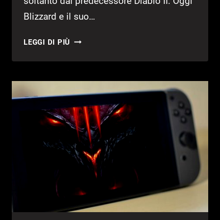
soltanto dal predecessore Diablo II. Oggi
Blizzard e il suo…
DIABLO
LEGGI DI PIÙ
III:
ETERNAL
COLLECTION
–
RECENSIONE
NINTENDO
SWITCH