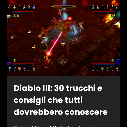
E
NIOH
TRA
I
GIOCHI
DI
OTTOBRE?
Diablo III: 30 trucchi e
consigli che tutti
dovrebbero conoscere