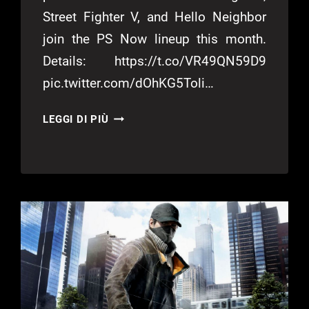
Street Fighter V, and Hello Neighbor
join the PS Now lineup this month.
Details: https://t.co/VR49QN59D9
pic.twitter.com/dOhKG5Toli…
PLAYSTATION
LEGGI DI PIÙ
NOW:
STREET
FIGTHER
V
E
WATCH
DOGS
2