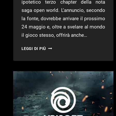
ipotetico terzo chapter della nota
saga open world. L’annuncio, secondo
la fonte, dovrebbe arrivare il prossimo
24 maggio e, oltre a svelare al mondo
il gioco stesso, offrirà anche…
WATCH
LEGGI DI PIÙ
DOGS
3:
REVEAL
FISSATO
PER
IL
24
MAGGIO?