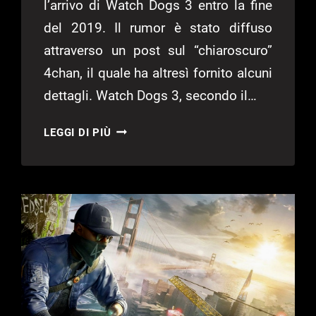
l’arrivo di Watch Dogs 3 entro la fine
del 2019. Il rumor è stato diffuso
attraverso un post sul “chiaroscuro”
4chan, il quale ha altresì fornito alcuni
dettagli. Watch Dogs 3, secondo il…
WATCH
LEGGI DI PIÙ
DOGS
3:
UN
LEAK
CONFERMA
L’ARRIVO
ENTRO
IL
2019?