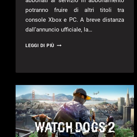
abbonati al servizio in abbonamento
potranno fruire di altri titoli tra
console Xbox e PC. A breve distanza
dall’annuncio ufficiale, la…
XBOX
LEGGI DI PIÙ
GAME
PASS:
I
GIOCHI
DI
LUGLIO
2022