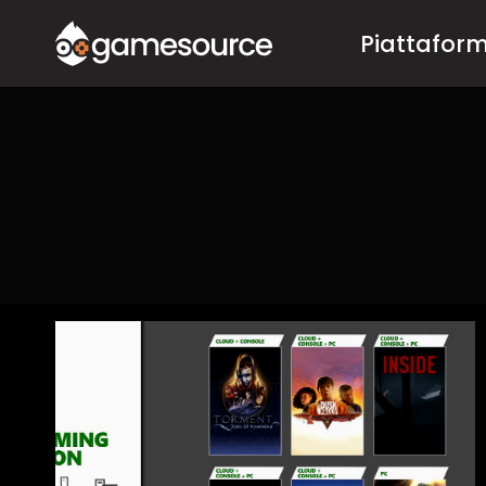
Salta
Piattafor
al
contenuto