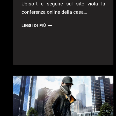
Ubisoft e seguire sul sito viola la
conferenza online della casa…
WATCH
LEGGI DI PIÙ
DOGS
2
GRATIS,
ECCO
COME
OTTENERLO