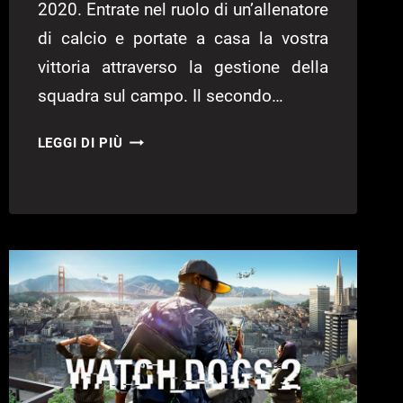
2020. Entrate nel ruolo di un’allenatore
di calcio e portate a casa la vostra
vittoria attraverso la gestione della
squadra sul campo. Il secondo…
EPIC
LEGGI DI PIÙ
GAMES
STORE:
3
GIOCHI
GRATIS
A
TEMPO
LIMITATO