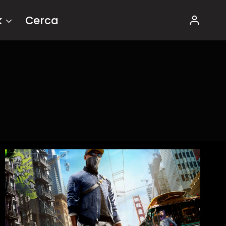
k
Cerca