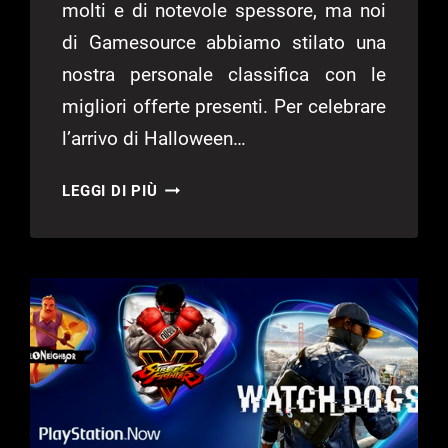
molti e di notevole spessore, ma noi
di Gamesource abbiamo stilato una
nostra personale classifica con le
migliori offerte presenti. Per celebrare
l’arrivo di Halloween…
PS
LEGGI DI PIÙ
STORE,
MIGLIORI
OFFERTE
DEI
SALDI
HALLOWEEN