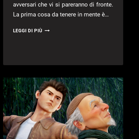
avversari che vi si pareranno di fronte.
La prima cosa da tenere in mente è…
SHENMUE
LEGGI DI PIÙ
III
–
GUIDA
AI
COMBATTIMENTI