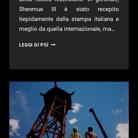
Shenmue III è stato recepito
tiepidamente dalla stampa italiana e
meglio da quella internazionale, ma…
SHENMUE
LEGGI DI PIÙ
III,
ECCO
L’ACCOLADE
TRAILER
ITALIANO