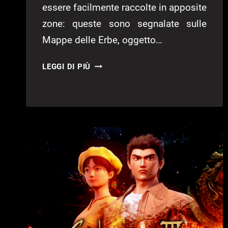
essere facilmente raccolte in apposite
zone: queste sono segnalate sulle
Mappe delle Erbe, oggetto…
SHENMUE
LEGGI DI PIÙ
III
–
DOVE
TROVARE
LE
ERBE