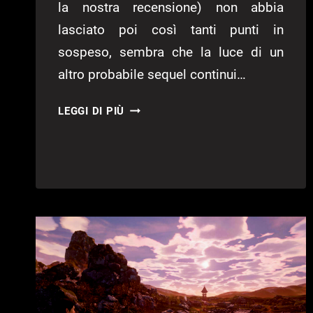
la nostra recensione) non abbia
lasciato poi così tanti punti in
sospeso, sembra che la luce di un
altro probabile sequel continui…
IL
LEGGI DI PIÙ
PUBLISHER
DI
SHENMUE
PARLA
DEL
FUTURO
DELLA
SAGA