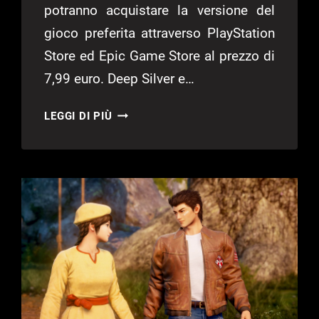
potranno acquistare la versione del
gioco preferita attraverso PlayStation
Store ed Epic Game Store al prezzo di
7,99 euro. Deep Silver e…
SHENMUE
LEGGI DI PIÙ
III:
IN
ARRIVO
IL
DLC
BATTLE
RALLY