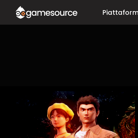
Salta
Piattafor
al
contenuto