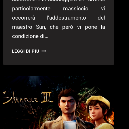
particolarmente massiccio vi
occorrerà l’addestramento del
maestro Sun, che però vi pone la
condizione di…
SHENMUE
LEGGI DI PIÙ
III
–
DOVE
TROVARE
LA
BOTTIGLIA
DI
LAO
JIU