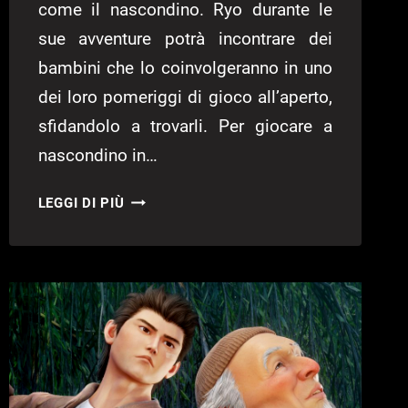
come il nascondino. Ryo durante le
sue avventure potrà incontrare dei
bambini che lo coinvolgeranno in uno
dei loro pomeriggi di gioco all’aperto,
sfidandolo a trovarli. Per giocare a
nascondino in…
SHENMUE
LEGGI DI PIÙ
III
–
GUIDA
AL
MINI
GIOCO
DEL
NASCONDINO