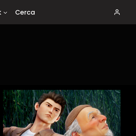
k
Cerca