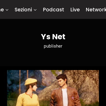
me
Sezioni
Podcast
Live
Networ
Ys Net
publisher