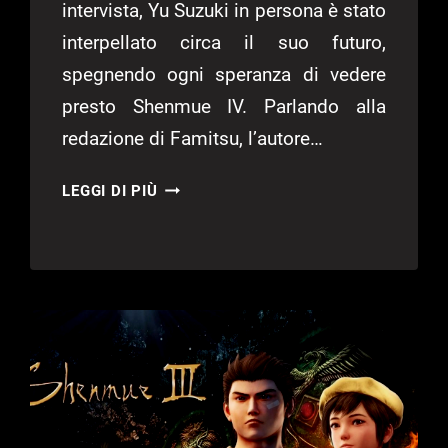
intervista, Yu Suzuki in persona è stato
interpellato circa il suo futuro,
spegnendo ogni speranza di vedere
presto Shenmue IV. Parlando alla
redazione di Famitsu, l’autore…
SHENMUE
LEGGI DI PIÙ
IV:
NESSUN
PIANO
CONCRETO,
PARLA
YU
SUZUKI