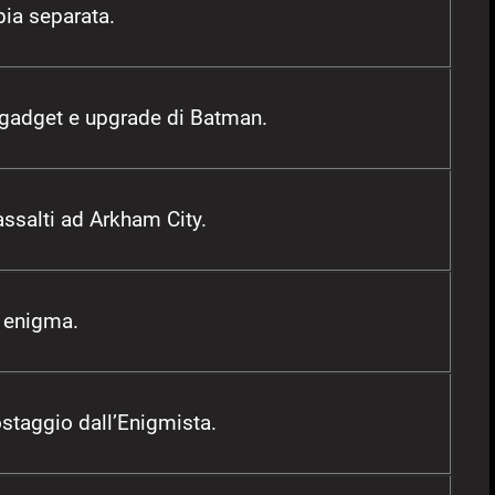
pia separata.
i gadget e upgrade di Batman.
 assalti ad Arkham City.
o enigma.
ostaggio dall’Enigmista.