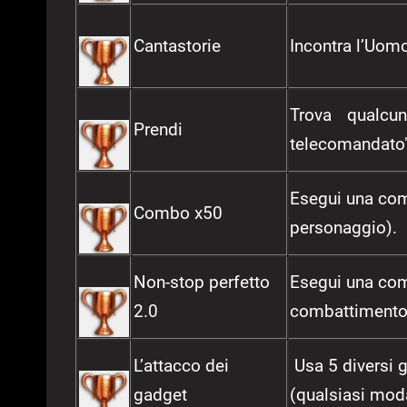
Cantastorie
Incontra l’Uomo
Trova qualcu
Prendi
telecomandato"
Esegui una com
Combo x50
personaggio).
Non-stop perfetto
Esegui una com
2.0
combattimento 
L’attacco dei
Usa 5 diversi 
gadget
(qualsiasi moda