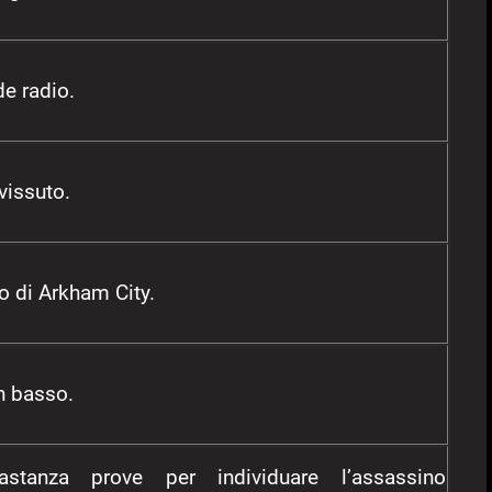
e radio.
vissuto.
to di Arkham City.
n basso.
astanza prove per individuare l’assassino