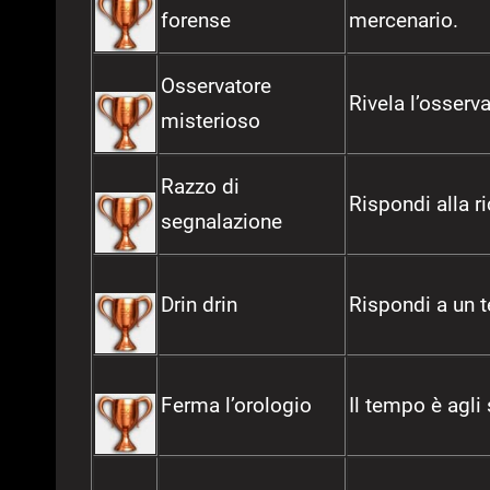
forense
mercenario.
Osservatore
Rivela l’osserv
misterioso
Razzo di
Rispondi alla ri
segnalazione
Drin drin
Rispondi a un t
Ferma l’orologio
Il tempo è agli 