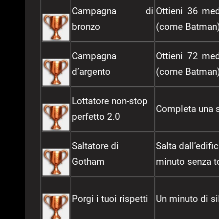
Campagna di
Ottieni 36 med
bronzo
(come Batman)
Campagna
Ottieni 72 med
d’argento
(come Batman)
Lottatore non-stop
Completa una s
perfetto 2.0
Saltatore di
Salta dall’edif
Gotham
minuto senza to
Porgi i tuoi rispetti
Un minuto di si