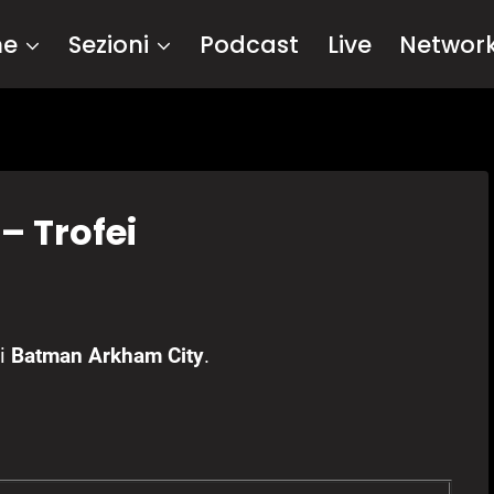
me
Sezioni
Podcast
Live
Networ
– Trofei
i
Batman Arkham City
.