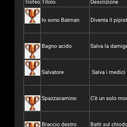
Trofeo
Titolo
Descrizione
Io sono Batman
Diventa il pipist
Bagno acido
Salva la damige
Salvatore
Salva i medici 
Spazzacamino
C’è un solo mod
Braccio destro
Batti sul chiod