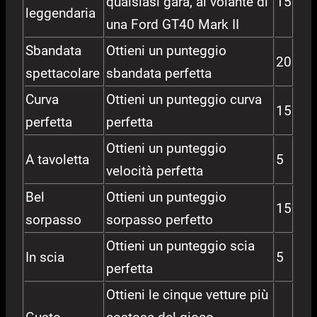
qualsiasi gara, al volante di
15
leggendaria
una Ford GT40 Mark II
Sbandata
Ottieni un punteggio
20
spettacolare
sbandata perfetta
Curva
Ottieni un punteggio curva
15
perfetta
perfetta
Ottieni un punteggio
A tavoletta
5
velocità perfetta
Bel
Ottieni un punteggio
15
sorpasso
sorpasso perfetto
Ottieni un punteggio scia
In scia
5
perfetta
Ottieni le cinque vetture più