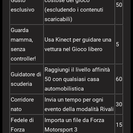
Gusto
costose del gioco
50
esclusivo
(escludendo i contenuti
scaricabili)
Guarda
mamma,
Usa Kinect per guidare una
5
senza
vettura nel Gioco libero
controller!
Raggiungi il livello affinità
Guidatore di
50 con qualsiasi casa
60
scuderia
automobilistica
Corridore
Invia un tempo per ogni
30
nato
evento della modalità Rivali
Fedele di
Importa un file da Forza
15
Forza
Motorsport 3