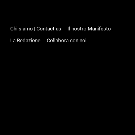
Chi siamo | Contact us
Il nostro Manifesto
La Redazione
Collabora con noi
Advertising/Pubblicità
Modifica il consenso
Cookie policy
Privacy policy
Feed RSS
Sitemap
© 2008 - 2026 Gamesource Italia