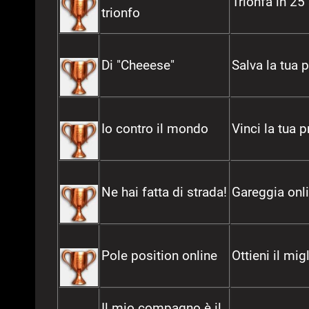
Trionfa in 25
trionfo
Di "Cheeese"
Salva la tua 
Io contro il mondo
Vinci la tua 
Ne hai fatta di strada!
Gareggia onl
Pole position online
Ottieni il mi
Il mio compagno è il