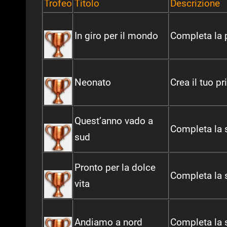
Trofeo
Titolo
Descrizione
In giro per il mondo
Completa la 
Neonato
Crea il tuo p
Quest’anno vado a
Completa la s
sud
Pronto per la dolce
Completa la 
vita
Andiamo a nord
Completa la s