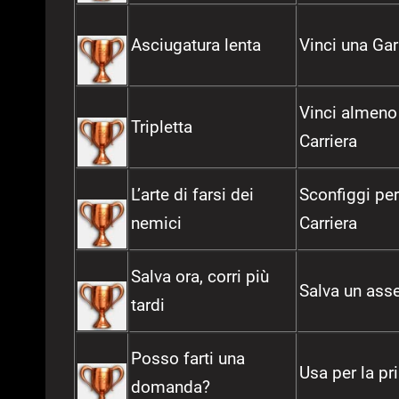
Asciugatura lenta
Vinci una Ga
Vinci almeno
Tripletta
Carriera
L’arte di farsi dei
Sconfiggi per
nemici
Carriera
Salva ora, corri più
Salva un ass
tardi
Posso farti una
Usa per la pr
domanda?