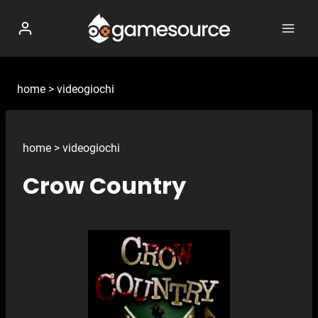
Salta
al
contenuto
home
>
videogiochi
home
>
videogiochi
Crow Country