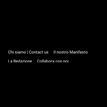
Chi siamo | Contact us
Il nostro Manifesto
La Redazione
Collabora con noi
Advertising/Pubblicità
Modifica il consenso
Cookie policy
Privacy policy
Feed RSS
Sitemap