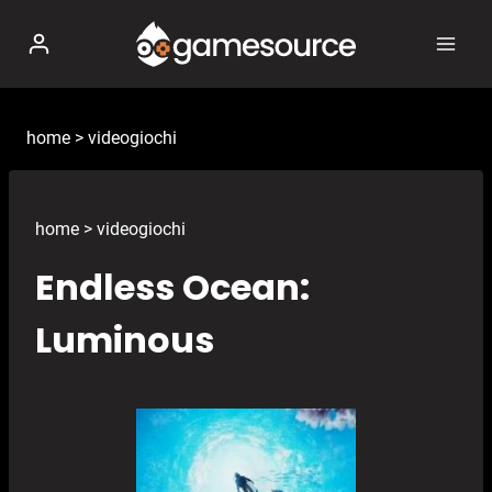
Salta
al
contenuto
home
>
videogiochi
home
>
videogiochi
Endless Ocean:
Luminous