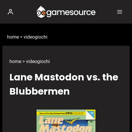
Salta
al
contenuto
home
>
videogiochi
home
>
videogiochi
Lane Mastodon vs. the
Blubbermen