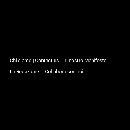
Chi siamo | Contact us
Il nostro Manifesto
La Redazione
Collabora con noi
Advertising/Pubblicità
Modifica il consenso
Cookie policy
Privacy policy
Feed RSS
Sitemap