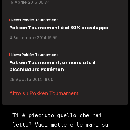
15 Aprile 2016 00:34
News Pokkén Tournament
Pokkén Tournament è al 30% di sviluppo
4 Settembre 2014 19:59
News Pokkén Tournament
Pokkén Tournament, annunciato il
picchiaduro Pokémon
26 Agosto 2014 16:00
Altro su Pokkén Tournament
Ti è piaciuto quello che hai
letto? Vuoi mettere le mani su