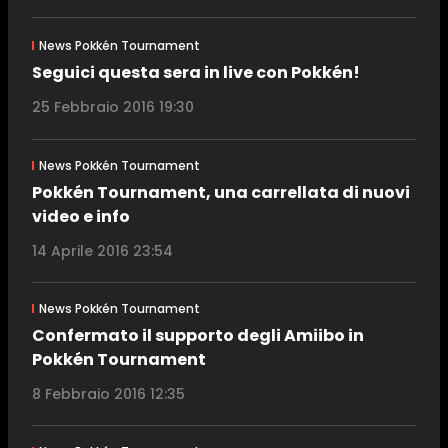
News Pokkén Tournament
Seguici questa sera in live con Pokkén!
25 Febbraio 2016 19:30
News Pokkén Tournament
Pokkén Tournament, una carrellata di nuovi
video e info
14 Aprile 2016 23:54
News Pokkén Tournament
Confermato il supporto degli Amiibo in
Pokkén Tournament
8 Febbraio 2016 12:35