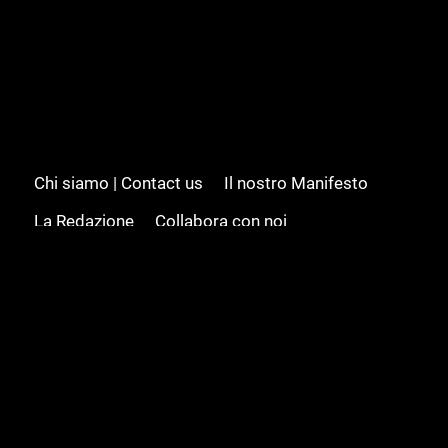
Chi siamo | Contact us
Il nostro Manifesto
La Redazione
Collabora con noi
Advertising/Pubblicità
Modifica il consenso
Cookie policy
Privacy policy
Feed RSS
Sitemap