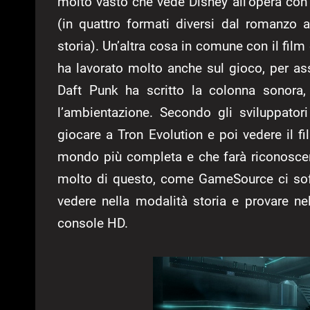
molto vasto che vede Disney all’opera con 
(in quattro formati diversi dal romanzo
storia). Un’altra cosa in comune con il film
ha lavorato molto anche sul gioco, per as
Daft Punk ha scritto la colonna sonora,
l’ambientazione. Secondo gli sviluppato
giocare a Tron Evolution e poi vedere il 
mondo più completa e che farà riconoscer
molto di questo, come GameSource ci so
vedere nella modalità storia e provare ne
console HD.