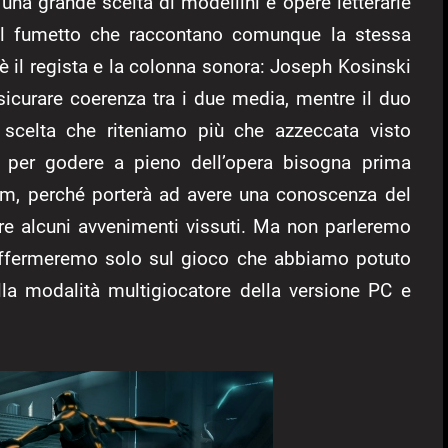
una grande scelta di modellini e opere letterarie
 al fumetto che raccontano comunque la stessa
 è il regista e la colonna sonora: Joseph Kosinski
sicurare coerenza tra i due media, mentre il duo
 scelta che riteniamo più che azzeccata visto
ri per godere a pieno dell’opera bisogna prima
film, perché porterà ad avere una conoscenza del
e alcuni avvenimenti vissuti. Ma non parleremo
ffermeremo solo sul gioco che abbiamo potuto
lla modalità multigiocatore della versione PC e