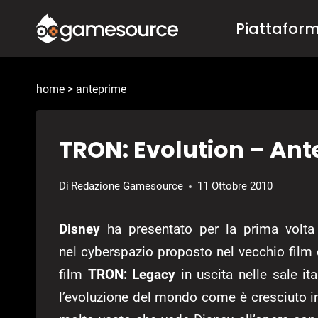
Salta
Piattafor
al
contenuto
home
>
anteprime
TRON: Evolution – An
Di
Redazione Gamesource
11 Ottobre 2010
Disney
ha presentato per la prima volta 
nel cyberspazio proposto nel vecchio fil
film
TRON: Legacy
in uscita nelle sale it
l’evoluzione del mondo come è cresciuto in