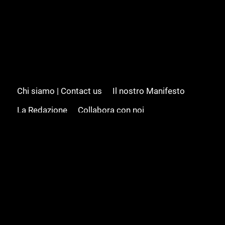
Chi siamo | Contact us
Il nostro Manifesto
La Redazione
Collabora con noi
Advertising/Pubblicità
Modifica il consenso
Cookie policy
Privacy policy
Feed RSS
Sitemap