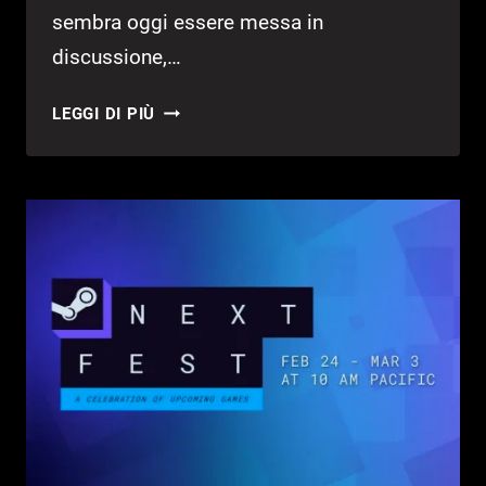
sembra oggi essere messa in
discussione,…
PLAYSTATION
LEGGI DI PIÙ
E
PC,
ANCORA
L’ANNOSO
DIBATTITO
SUI
PORT
CHE
RIACCENDE
LA
DISCUSSIONE
TRA
I