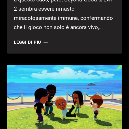
2 sembra essere rimasto
miracolosamente immune, confermando
che il gioco non solo è ancora vivo,…
IL
LEGGI DI PIÙ
DIRECTOR
DI
BEYOND
GOOD
&
EVIL
2
COMMENTA
UBISOFT