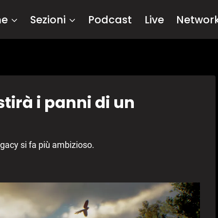
me
Sezioni
Podcast
Live
Networ
irà i panni di un
gacy si fa più ambizioso.