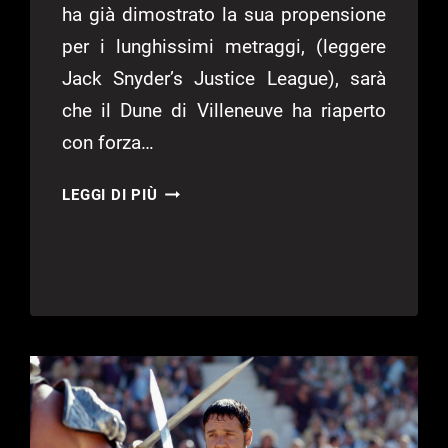
ha già dimostrato la sua propensione
per i lunghissimi metraggi, (leggere
Jack Snyder’s Justice League), sarà
che il Dune di Villeneuve ha riaperto
con forza…
REBEL
LEGGI DI PIÙ
MOON,
SU
NETFLIX
IL
FILM
DI
ZACK
SNYDER