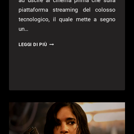
ad uscire al cinema prima che sulla
piattaforma streaming del colosso
tecnologico, il quale mette a segno
un…
ARGYLLE,
LEGGI DI PIÙ
HENRY
CAVILL
E
DUA
LIPA
AL
CINEMA