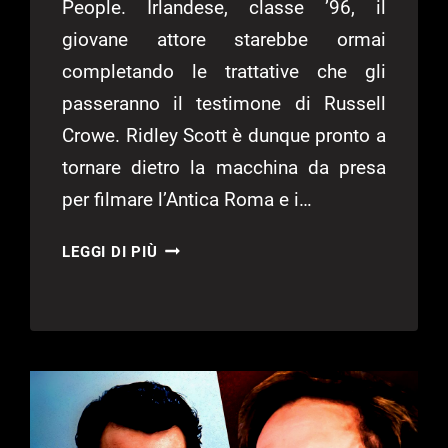
People. Irlandese, classe ’96, il
giovane attore starebbe ormai
completando le trattative che gli
passeranno il testimone di Russell
Crowe. Ridley Scott è dunque pronto a
tornare dietro la macchina da presa
per filmare l’Antica Roma e i…
IL
LEGGI DI PIÙ
GLADIATORE
2,
PAUL
MESCAL
PROTAGONISTA
DEL
FILM