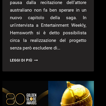
pausa dalla recitazione dell’attore
australiano non fa ben sperare in un
nuovo capitolo della saga. In
un’intervista a Entertainment Weekly,
Hemsworth si è detto possibilista
circa la realizzazione del progetto
senza però escludere di…
THOR
LEGGI DI PIÙ
5,
COMMENTI
E
DUBBI
DI
CHRIS
HEMSWORTH