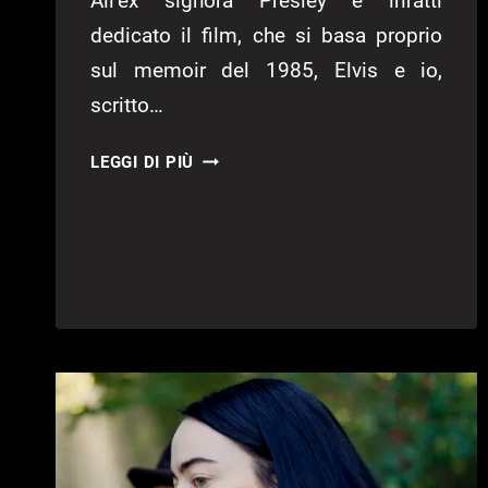
All’ex signora Presley è infatti
dedicato il film, che si basa proprio
sul memoir del 1985, Elvis e io,
scritto…
PRISCILLA,
LEGGI DI PIÙ
TRAILER
DEL
FILM
DI
SOFIA
COPPOLA