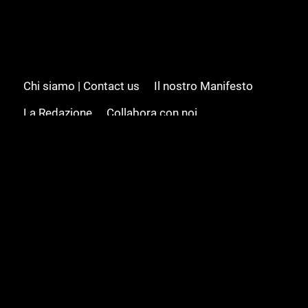
Chi siamo | Contact us
Il nostro Manifesto
La Redazione
Collabora con noi
Advertising/Pubblicità
Modifica il consenso
Cookie policy
Privacy policy
Feed RSS
Sitemap