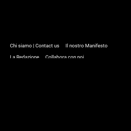
Chi siamo | Contact us
Il nostro Manifesto
La Redazione
Collabora con noi
Advertising/Pubblicità
Modifica il consenso
Cookie policy
Privacy policy
Feed RSS
Sitemap