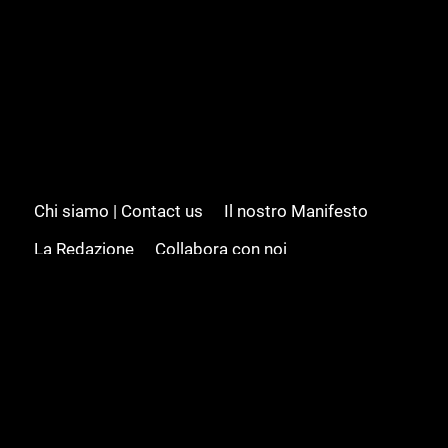
Chi siamo | Contact us
Il nostro Manifesto
La Redazione
Collabora con noi
Advertising/Pubblicità
Modifica il consenso
Cookie policy
Privacy policy
Feed RSS
Sitemap