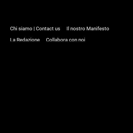
Chi siamo | Contact us
Il nostro Manifesto
La Redazione
Collabora con noi
Advertising/Pubblicità
Modifica il consenso
Cookie policy
Privacy policy
Feed RSS
Sitemap
© 2008 - 2026 Gamesource Italia