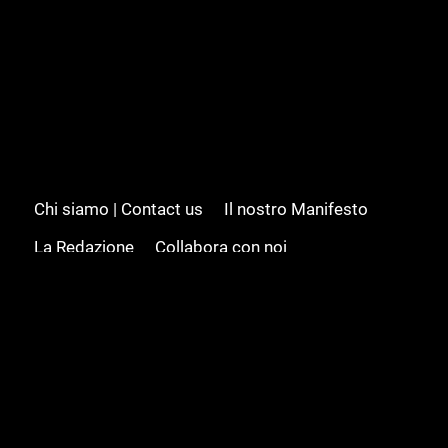
Chi siamo | Contact us
Il nostro Manifesto
La Redazione
Collabora con noi
Advertising/Pubblicità
Modifica il consenso
Cookie policy
Privacy policy
Feed RSS
Sitemap