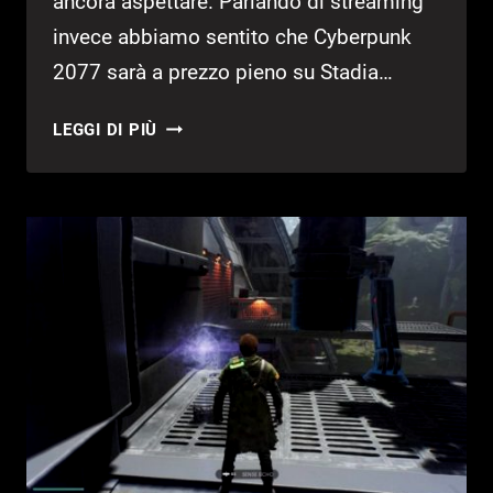
ancora aspettare. Parlando di streaming
invece abbiamo sentito che Cyberpunk
2077 sarà a prezzo pieno su Stadia…
CD
LEGGI DI PIÙ
PROJEKT
PARLA
DEL
FUTURO
DEI
VIDEOGIOCHI