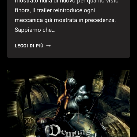
mostrato nulla di nuovo per quanto visto
finora, il trailer reintroduce ogni
meccanica già mostrata in precedenza.
Sappiamo che…
DRAGON
LEGGI DI PIÙ
BALL
Z
KAKAROT
–
ECCO
UN
NUOVO
TRAILER