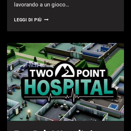
lavorando a un gioco…
ANCORA
LEGGI DI PIÙ
RUMOR
SUL
NUOVO
GIOCO
DI
ROCKSTAR
GAMES