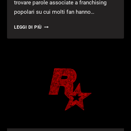
trovare parole associate a franchising
popolari su cui molti fan hanno…
BLUEPOINT
LEGGI DI PIÙ
GAMES
A
LAVORO
SU
DEMON’S
SOULS?