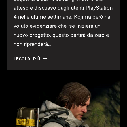
atteso e discusso dagli utenti PlayStation
4 nelle ultime settimane. Kojima però ha
voluto evidenziare che, se inizierà un
nuovo progetto, questo partirà da zero e
non riprenderà…
DEATH
LEGGI DI PIÙ
STRANDING
2:
KOJIMA
VUOLE
PARTIRE
DA
ZERO